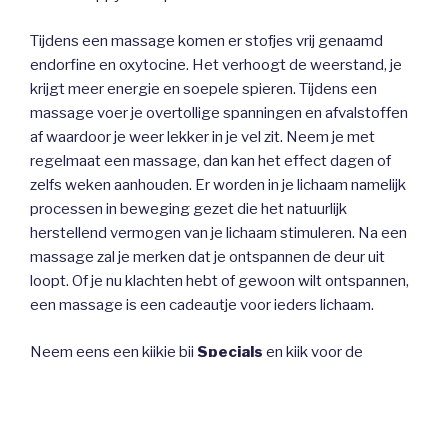
Tijdens een massage komen er stofjes vrij genaamd
endorfine en oxytocine. Het verhoogt de weerstand, je
krijgt meer energie en soepele spieren. Tijdens een
massage voer je overtollige spanningen en afvalstoffen
af waardoor je weer lekker in je vel zit.
Neem je met
regelmaat een massage, dan kan het effect dagen of
zelfs weken aanhouden. Er worden in je lichaam namelijk
processen in beweging gezet die het natuurlijk
herstellend vermogen van je lichaam stimuleren. Na een
massage zal je merken dat je ontspannen de deur uit
loopt. Of je nu klachten hebt of gewoon wilt ontspannen,
een massage is een cadeautje voor ieders lichaam.
Neem eens een kijkje bij
Specials
en kijk voor de
overige mogelijkheden bij
massage
, mocht je nog
vragen hebben of je wens een afspraak te maken dan sta
ik je graag te woord.